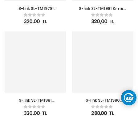
S-link SL-TM1978
S-link SL-TM1981 Kırmızı
Lacivert 330ML Iç 304
415ML Iç 304 Dış 201
Dış 201 Paslanmaz Çelik
Paslanmaz Çelik Kupa
320,00
TL
320,00
TL
Kupa
S-link SL-TM1981
S-link SL-TM1980
Lacivert 415ML Iç 304
Gümüş 300ML Iç 304
Dış 201 Paslanmaz Çelik
Dış 201 Paslanmaz Çelik
320,00
TL
288,00
TL
Kupa
Kupa