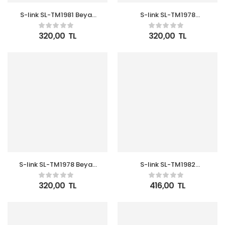
S-link SL-TM1981 Beyaz
S-link SL-TM1978
415ML Iç 304 Dış 201
Turkuaz 330ML Iç 304
Paslanmaz Çelik Kupa
Dış 201 , Paslanmaz
320,00
TL
320,00
TL
Çelik Kupa
S-link SL-TM1978 Beyaz
S-link SL-TM1982
330ML Iç 304 Dış 201
Gümüş 470ML Iç 304
Paslanmaz Çelik Kupa
Dış 201 Paslanmaz Çelik
320,00
TL
416,00
TL
Kupa