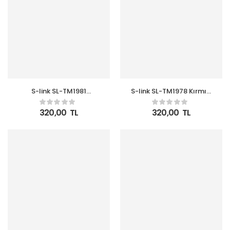
S-link SL-TM1981
S-link SL-TM1978 Kırmızı
Turkuaz 415ML Iç 304
330ML Iç 304 Dış 201
Dış 201 Paslanmaz Çelik
Paslanmaz Çelik Kupa
320,00
TL
320,00
TL
Kupa