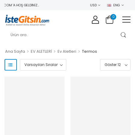
.COM 'A HOŞ GELDINIZ..
USD
ENG
0
>
>
>
Ana Sayfa
EV ALETLERİ
Ev Aletleri
Termos