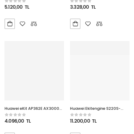
(Wi-Fi 6) Access Point
(Wi-Fi 6) Access Point
5.120,00
TL
3.328,00
TL
Huawei eKit AP362E AX3000
Huawei Ekitengine S220S-
2+2 Dual BandsTavan Tipi
24LP4JX 24GE Poe+ 195W, 2x
(Wi-Fi 6) Access Point
2,5g + 2x 10G Sfp L2
4.096,00
TL
11.200,00
TL
Yönetilebilir Switch