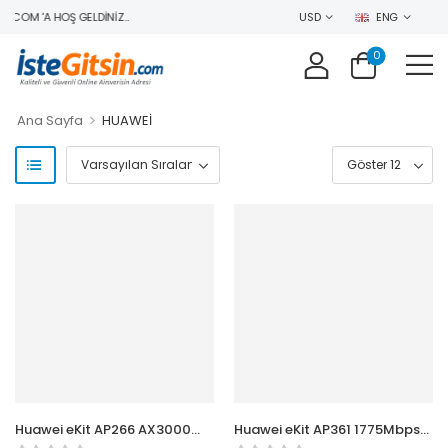
.COM 'A HOŞ GELDINIZ..
USD
ENG
0
>
Ana Sayfa
HUAWEİ
Huawei eKit AP266 AX3000
Huawei eKit AP361 1775Mbps
2+2 Dual Bands Duvar Tipi
2+2 Dual Bands Tavan Tipi