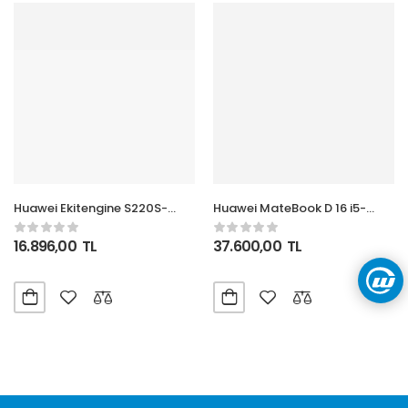
Huawei Ekitengine S220S-
Huawei MateBook D 16 i5-
48T4X 48 Port Gigabit + 4
13420H 16GB SSD 512GB 16″
x10GE SFP+ NON-Poe Switch
Space Gray FreeDOS
16.896,00
TL
37.600,00
TL
Notebook