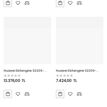
Huawei Ekitengine S220S-
Huawei Ekitengine S220S-
24P4J 24GE Poe+ (400W), 4x
24T4J 24 Port Gigabit + 4 SFP
2,5g Sfp L2 Yönetilebilir Switch
2.5G Smart Switch
13.376,00
TL
7.424,00
TL