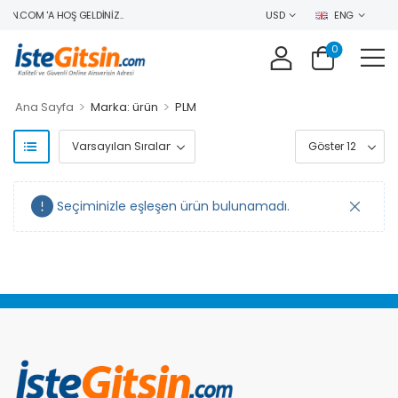
IN.COM 'A HOŞ GELDINIZ..
USD
ENG
0
>
>
Ana Sayfa
Marka: ürün
PLM
Seçiminizle eşleşen ürün bulunamadı.