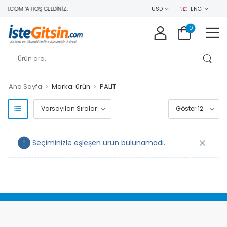
N.COM 'A HOŞ GELDINIZ..
USD
ENG
0
>
>
Ana Sayfa
Marka: ürün
PALIT
Seçiminizle eşleşen ürün bulunamadı.