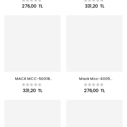
Turuncu
Mavi
276,00
TL
331,20
TL
MACK MCC-5001B
Mack Mcc-4005
Kırmızı Easygo Bagaj
Elektronik Aksesuar
Organizer+Soğutucu
Çantası
331,20
TL
276,00
TL
Çanta Desenli