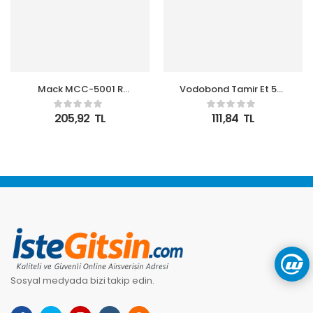
Mack MCC-5001 R
Vodobond Tamir Et 5gr
Easygo Bagaj Organizer
(Metal-Plastik-Kauçuk-
Kırmızı
Ahşap-Cam)
205,92
TL
111,84
TL
Sosyal medyada bizi takip edin.