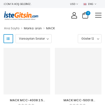
N.COM 'A HOŞ GELDINIZ..
USD
ENG
0
>
>
Ana Sayfa
Marka: ürün
MACK
MACK MCC-4008 2.5″
MACK MCC-5001 B
Hard Disk Kılıfı Siyah
Easygo Bagaj Organizer