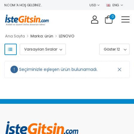
IN.COM 'A HOŞ GELDINIZ..
USD
ENG
0
>
>
Ana Sayfa
Marka: ürün
LENOVO
Seçiminizle eşleşen ürün bulunamadı.