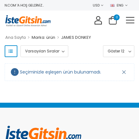
IN.COM 'A HOŞ GELDINIZ..
USD
ENG
0
>
>
Ana Sayfa
Marka: ürün
JAMES DONKEY
Seçiminizle eşleşen ürün bulunamadı.