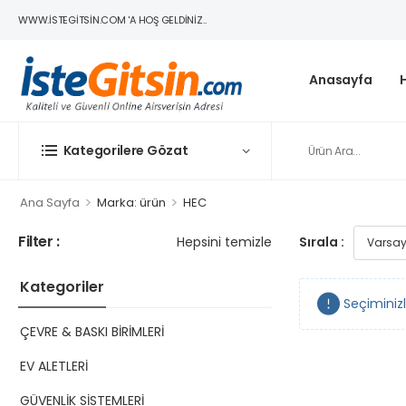
WWW.ISTEGITSIN.COM 'A HOŞ GELDINIZ..
Anasayfa
Kategorilere Gözat
>
>
Ana Sayfa
Marka: ürün
HEC
Filter :
Hepsini temizle
Sırala :
Kategoriler
Seçiminiz
ÇEVRE & BASKI BİRİMLERİ
EV ALETLERİ
GÜVENLİK SİSTEMLERİ