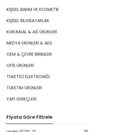
KİŞİSEL BAKIM VE KOZMETİK
KİŞİSEL BİLGİSAYARLAR
KURUMSAL & AĞ ÜRÜNLERİ
MEDYA ÜRÜNLERİ & AKS.
OEM & ÇEVRE BİRİMLERİ
OFİS ÜRÜNLERİ
TÜKETİCİ ELEKTRONİĞİ
TÜKETİM ÜRÜNLERİ
YAPI GEREÇLERİ
Fiyata Göre Filtrele
Under
10,00
TL
25