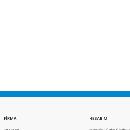
FIRMA
HESABIM
Mesafeli Satış Sözleş