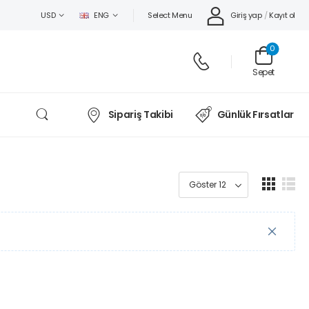
Select Menu
Giriş yap
/
Kayıt ol
USD
ENG
0
Sepet
Sipariş Takibi
Günlük Fırsatlar