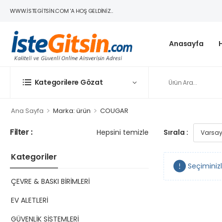
WWW.ISTEGITSIN.COM 'A HOŞ GELDINIZ..
Anasayfa
Kategorilere Gözat
>
>
Ana Sayfa
Marka: ürün
COUGAR
Filter :
Hepsini temizle
Sırala :
Kategoriler
Seçiminiz
ÇEVRE & BASKI BİRİMLERİ
EV ALETLERİ
GÜVENLİK SİSTEMLERİ