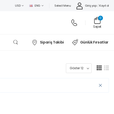
Select Menu
Giriş yap
/
Kayıt ol
USD
ENG
0
Sepet
Sipariş Takibi
Günlük Fırsatlar