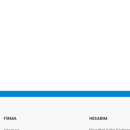
FIRMA
HESABIM
Mesafeli Satış Sözleş