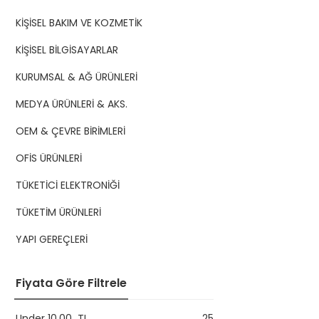
KİŞİSEL BAKIM VE KOZMETİK
KİŞİSEL BİLGİSAYARLAR
KURUMSAL & AĞ ÜRÜNLERİ
MEDYA ÜRÜNLERİ & AKS.
OEM & ÇEVRE BİRİMLERİ
OFİS ÜRÜNLERİ
TÜKETİCİ ELEKTRONİĞİ
TÜKETİM ÜRÜNLERİ
YAPI GEREÇLERİ
Fiyata Göre Filtrele
Under
10,00
TL
25