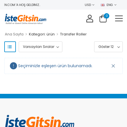
SIN.COM 'A HOŞ GELDINIZ..
USD
ENG
0
>
>
Ana Sayfa
Kategori: ürün
Transfer Roller
Seçiminizle eşleşen ürün bulunamadı.