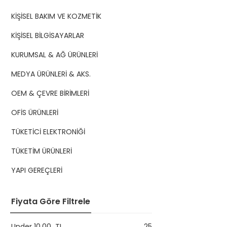
KİŞİSEL BAKIM VE KOZMETİK
KİŞİSEL BİLGİSAYARLAR
KURUMSAL & AĞ ÜRÜNLERİ
MEDYA ÜRÜNLERİ & AKS.
OEM & ÇEVRE BİRİMLERİ
OFİS ÜRÜNLERİ
TÜKETİCİ ELEKTRONİĞİ
TÜKETİM ÜRÜNLERİ
YAPI GEREÇLERİ
Fiyata Göre Filtrele
Under
10,00
TL
25