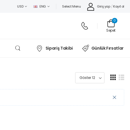
Select Menu
Giriş yap
/
Kayıt ol
USD
ENG
0
Sepet
Sipariş Takibi
Günlük Fırsatlar