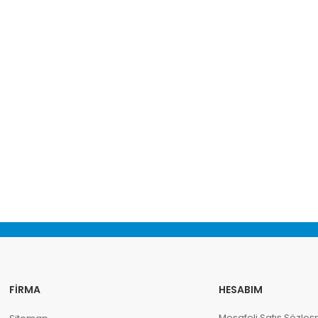
FIRMA
HESABIM
Mesafeli Satış Sözleş