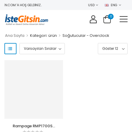
SIN.COM 'A HOŞ GELDINIZ..
USD
ENG
0
>
>
Ana Sayfa
Kategori: ürün
Soğutucular - Overclock
Rampage RMP1700SV
DEEPLIGHT-120-240-