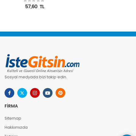
360 Uyumlu Intel
57,60
TL
LGA1700 Soket Montaj
Kiti
Sosyal medyada bizi takip edin.
FIRMA
Sitemap
Hakkımızda