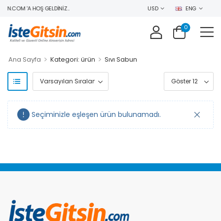
IN.COM 'A HOŞ GELDINIZ..
USD
ENG
0
>
>
Ana Sayfa
Kategori: ürün
Sıvı Sabun
Seçiminizle eşleşen ürün bulunamadı.