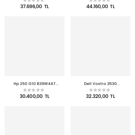
8GB 512GB SSD 15.6¨ Full
512GB SSD 15.6 FHD
37.696,00
TL
44.160,00
TL
HD FreeDOS Notebook
FreeDOS Notebook
Hp 250 G10 B39W4AT
Dell Vostro 3530
I5-1334U 8GB 512GB SSD
N3409PVNB3530U i5-
15.6″ FreeDOS Notebook
1334U 8GB 512GB SSD
30.400,00
TL
32.320,00
TL
15.6 FHD Ubuntu
Notebook