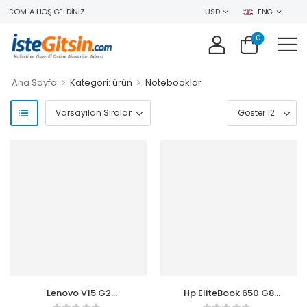
COM 'A HOŞ GELDINIZ..
USD
ENG
0
>
>
Ana Sayfa
Kategori: ürün
Notebooklar
Lenovo V15 G2
Hp EliteBook 650 G8
82KB00CBTX i7-1165G7
B2RK6ES i5-1335U 16GB