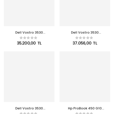
Dell Vostro 3530
Dell Vostro 3530
N3404PVNB3530U i5-
N1601PVNB3530U i7-
1334U 16GB 512GB SSD
1355U 8GB 512GB SSD
35.200,00
TL
37.056,00
TL
15.6 FHD Ubuntu
15.6 FHD Ubuntu
Notebook
Notebook
Dell Vostro 3530
Hp ProBook 450 G10
N1605PVNB3530EMEA01
725Q0EA i7-1355 16GB