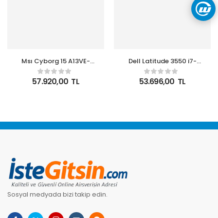
Msı Cyborg 15 A13VE-
Dell Latitude 3550 i7-
1479XTR i7-13620H 16GB
1355U 16GB 512GB 15.6″
512GB RTX4050 6GB
FHD
57.920,00
TL
53.696,00
TL
15.6 inç 144Hz Full HD
N010L355015EMEA_VP_UBU
Gaming Notebook
Ubuntu Notebook
Sosyal medyada bizi takip edin.