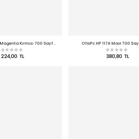
 Magenta Kırmızı 700 Sayfa
OfisPc HP 117A Mavi 700 Say
Çipsiz Muadil Toner
Muadil Toner W2071
224,00
TL
380,80
TL