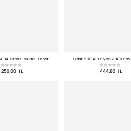
03A Kırmızı Muadil Toner
OfisPc HP 410 Siyah 2.300 Say
01A M227-M252
Toner CF410A
256,00
TL
444,80
TL