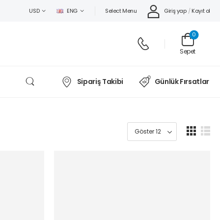
Select Menu
Giriş yap
/
Kayıt ol
USD
ENG
0
Sepet
Sipariş Takibi
Günlük Fırsatlar