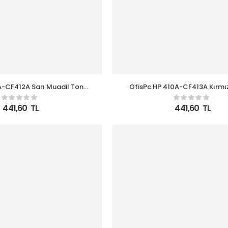
A-CF412A Sarı Muadil Toner
OfisPc HP 410A-CF413A Kırmı
2NW-M477-M377
Toner M452NW-M477-M
441,60
TL
441,60
TL