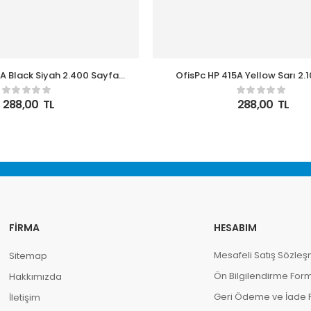
5A Black Siyah 2.400 Sayfa
OfisPc HP 415A Yellow Sarı 2.
ipsizzz Muadil Toner
W2032A Çipsizzz Muadil 
288,00
TL
288,00
TL
FIRMA
HESABIM
Mesafeli Satış Sözleş
Sitemap
Ön Bilgilendirme For
Hakkımızda
Geri Ödeme ve İade Po
İletişim