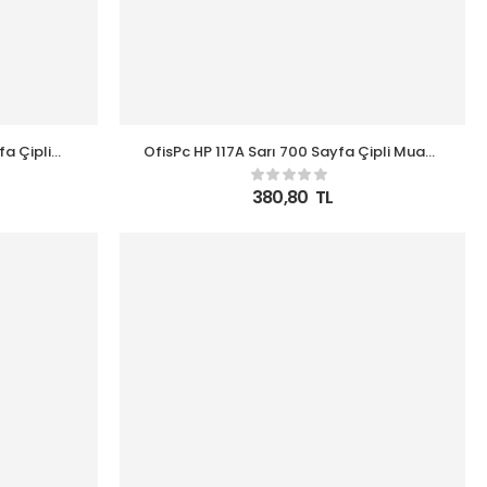
fa Çipli
OfisPc HP 117A Sarı 700 Sayfa Çipli Muadil
A
Toner W2072A
380,80
TL