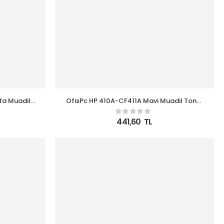
fa Muadil
OfisPc HP 410A-CF411A Mavi Muadil Toner
M452NW-M477-M377
441,60
TL