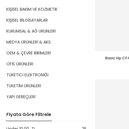
KİŞİSEL BAKIM VE KOZMETİK
KİŞİSEL BİLGİSAYARLAR
KURUMSAL & AĞ ÜRÜNLERİ
MEDYA ÜRÜNLERİ & AKS.
OEM & ÇEVRE BİRİMLERİ
Basic Hp CF4
2
OFİS ÜRÜNLERİ
TÜKETİCİ ELEKTRONİĞİ
TÜKETİM ÜRÜNLERİ
YAPI GEREÇLERİ
Fiyata Göre Filtrele
Under
10,00
TL
25