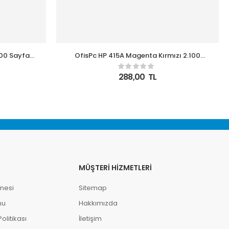
100 Sayfa
OfisPc HP 415A Magenta Kırmızı 2.100
Toner
Sayfa W2033A Çipsizzz Muadil Toner
288,00
TL
MÜŞTERI HIZMETLERI
mesi
Sitemap
mu
Hakkımızda
litikası
İletişim