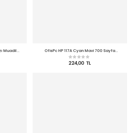
zı Muadil
OfisPc HP 117A Cyan Mavi 700 Sayfa
377
W2071A Çipsiz Muadil Toner
224,00
TL