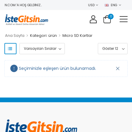
SIN.COM 'A HOŞ GELDINIZ..
USD
ENG
0
>
>
Ana Sayfa
Kategori: ürün
Micro SD Kartlar
Seçiminizle eşleşen ürün bulunamadı.