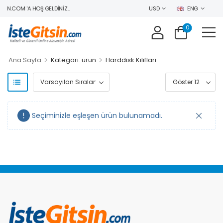
IN.COM 'A HOŞ GELDINIZ..
USD
ENG
0
>
>
Ana Sayfa
Kategori: ürün
Harddisk Kılıfları
Seçiminizle eşleşen ürün bulunamadı.